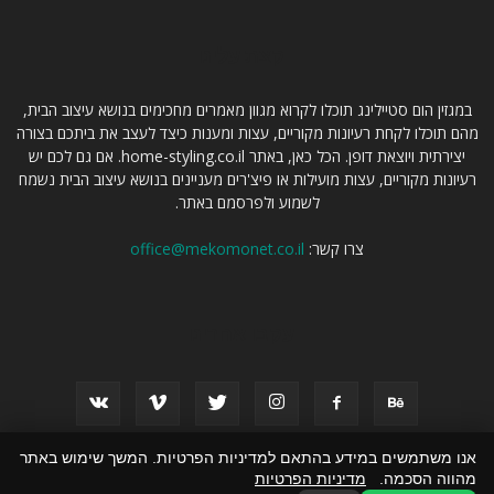
קצת עלינו
במגזין הום סטיילינג תוכלו לקרוא מגוון מאמרים מחכימים בנושא עיצוב הבית,
מהם תוכלו לקחת רעיונות מקוריים, עצות ומענות כיצד לעצב את ביתכם בצורה
יצירתית ויוצאת דופן. הכל כאן, באתר home-styling.co.il. אם גם לכם יש
רעיונות מקוריים, עצות מועילות או פיצ'רים מעניינים בנושא עיצוב הבית נשמח
לשמוע ולפרסמם באתר.
צרו קשר:
office@mekomonet.co.il
עקבו אחרינו
אנו משתמשים במידע בהתאם למדיניות הפרטיות. המשך שימוש באתר
מהווה הסכמה.
מדיניות הפרטיות
פרסום תוכן שיווקי
מחפשים כותבים
פרסמו אצלנו
הצהרת נגישות