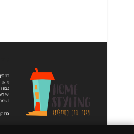
קצת 
במגזין
מהם תו
יש רעי
נשמח 
צרו ק