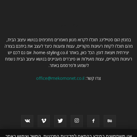
קצת עלינו
במגזין הום סטיילינג תוכלו לקרוא מגוון מאמרים מחכימים בנושא עיצוב הבית,
מהם תוכלו לקחת רעיונות מקוריים, עצות ומענות כיצד לעצב את ביתכם בצורה
יצירתית ויוצאת דופן. הכל כאן, באתר home-styling.co.il. אם גם לכם יש
רעיונות מקוריים, עצות מועילות או פיצ'רים מעניינים בנושא עיצוב הבית נשמח
לשמוע ולפרסמם באתר.
צרו קשר:
office@mekomonet.co.il
עקבו אחרינו
אנו משתמשים במידע בהתאם למדיניות הפרטיות. המשך שימוש באתר