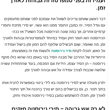
ועמידות בפני טמפרטורות גבוהות לאורך
זמן.
דבר ראשון שאתם צריכים לשאול את עצמכם לפני שאתם מתעסקים
עם גודל הסיר, זה כמובן החומר ממנו הוא עשוי. יש סירי מתכת וחומרי
קרמיים אחרים, אך במה שונה הנירוסטה מכל השאר? אז ככה-
הנירוסטה הוא חומר חזק ועמיד במיוחד לטמפרטורות גבוהות ולאורך
זמן. מה שאומר, שגם תבשילים שלוקח להם המון זמן בישול ועמידה
על האש, תוכלו לקחת
סיר נירוסטה
ולעשות את זה באמצעותו.
הייחודיות של ההרכב של מבנה הסיר בנוי באופן כזה שהוא כולו מוקף
נירוסטה – הן הסיר עצמו, הידיות וגם המכסה, בעוד שהתחתית עשויה
שלושה שכבות לצורך עמידה על אש גבוהה לאורך זמן.
יתרון מעולה שיש לסירי נירוסטה בא לידי ביטוי באפשרות להניח אותו
בתוך תנור. כן, גם בבישולים בהם יש צורך בהכנה אל תוך התנור
לאורך זמן, תוכלו להשתמש כמובן בסירי נירוסטה איכותי וחזק.
לא רק אש גבוהה – סירי נירוסטה חזקים