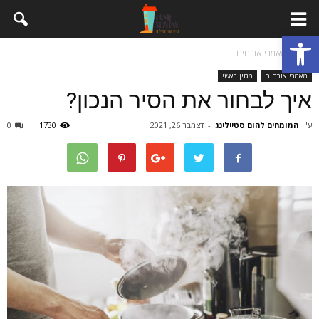
פתח סרגל נגישות
בית
מאמרי אורחים
מאמרי אורחים
מגזין ראשי
איך לבחור את הסיר הנכון?
ע"י
המומחים להום סטיילינג
-
דצמבר 26, 2021
1730
0