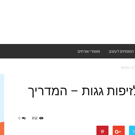
המומחים לעיצוב
מאמרי אורחים
יך המלא!
יפות גגות – המדריך
0
852
T