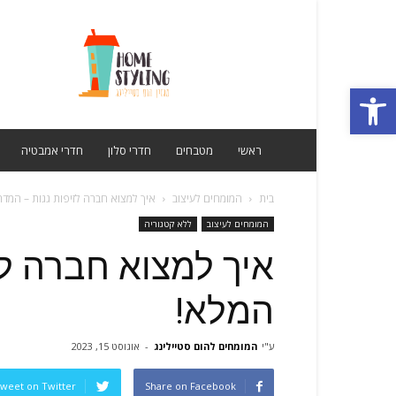
מגזין
הום
סטיילינג
פתח סרגל נגישות
ראשי
מטבחים
חדרי סלון
חדרי אמבטיה
בית
המומחים לעיצוב
איך למצוא חברה לזיפות גגות – המדר
המומחים לעיצוב
ללא קטגוריה
איך למצוא חברה לז
המלא!
ע"י
המומחים להום סטיילינג
-
אוגוסט 15, 2023
weet on Twitter
Share on Facebook