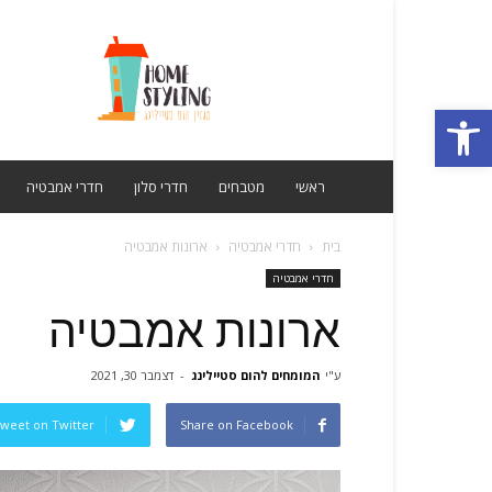
מגזין
הום
סטיילינג
פתח סרגל נגישות
ראשי
מטבחים
חדרי סלון
חדרי אמבטיה
בית
חדרי אמבטיה
ארונות אמבטיה
חדרי אמבטיה
ארונות אמבטיה
ע"י
המומחים להום סטיילינג
-
דצמבר 30, 2021
weet on Twitter
Share on Facebook