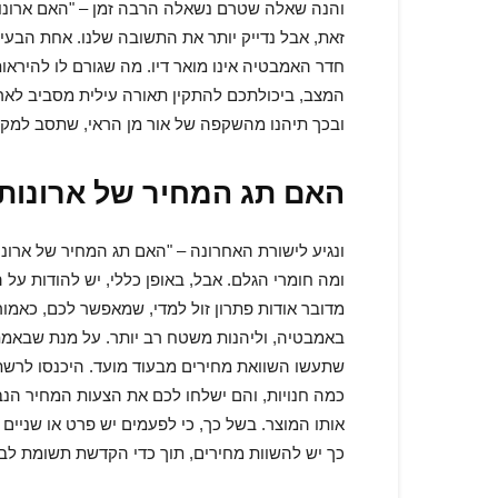
והנה שאלה שטרם נשאלה הרבה זמן – "האם
ארונ
זאת, אבל נדייק יותר את התשובה שלנו. אחת הבעיו
חדר האמבטיה אינו מואר דיו. מה שגורם לו להירא
המצב, ביכולתכם להתקין תאורה עילית מסביב לארו
ובכך תיהנו מהשקפה של אור מן הראי, שתסב למקום
האם תג המחיר של ארונות 
ונגיע לישורת האחרונה – "האם תג המחיר של
ארונ
ומה חומרי הגלם. אבל, באופן כללי, יש להודות על 
מדובר אודות פתרון זול למדי, שמאפשר לכם, כאמו
באמבטיה, וליהנות משטח רב יותר. על מנת שבאמת
שתעשו השוואת מחירים מבעוד מועד. היכנסו לרש
כמה חנויות, והם ישלחו לכם את הצעות המחיר הנב
אותו המוצר. בשל כך, כי לפעמים יש פרט או שניים 
כך יש להשוות מחירים, תוך כדי הקדשת תשומת לב