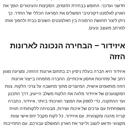
חדשני ועדכני. החופש בבחירת הדגמים, הסקיצות והעיטורים הופך את
הארון לאלמנט דקורטיבי המשלים את המראה הכללי של החדר. כך
ניתן ליצור תחושת הרמוניה בין האלמנטים השונים בבית ולהפוך אותו
למרחב מעוצב ונעים.
איזידור – הבחירה הנכונה לארונות
הזזה
איזידור היא חברה בעלת ניסיון רב בתחום ארונות ההזזה, ומציעה מגוון
רחב של פתרונות אחסון איכותיים. החברה מתמחה בייצור ארונות
הזזה מותאמים אישית, המיוצרים מתוך מחשבה על צרכי הלקוח. צוות
המקצוענים של איזידור מלווה את הלקוח משלב הייעוץ, דרך התכנון
ועד ההתקנה, כדי לספק את המוצר האיכותי ביותר. איזידור, כחברה
משפחתית עם ערכים של איכות ושירות, מבטיחה ללקוחותיה חווית
קנייה מהנה ומקצועית. עם איזידור, כל לקוח מקבל יחס אישי וצוות
מקצועי הדואג לעצב ולייצר את הארון המושלם עבורכם, עם התחייבות