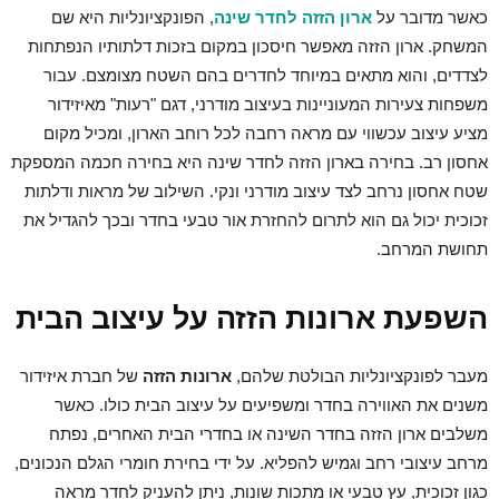
כאשר מדובר על
ארון הזזה לחדר שינה
, הפונקציונליות היא שם
המשחק. ארון הזזה מאפשר חיסכון במקום בזכות דלתותיו הנפתחות
לצדדים, והוא מתאים במיוחד לחדרים בהם השטח מצומצם.
עבור
משפחות צעירות המעוניינות בעיצוב מודרני, דגם "רעות" מאיזידור
מציע עיצוב עכשווי עם מראה רחבה לכל רוחב הארון, ומכיל מקום
אחסון רב.
בחירה בארון הזזה לחדר שינה היא בחירה חכמה המספקת
שטח אחסון נרחב לצד עיצוב מודרני ונקי. השילוב של מראות ודלתות
זכוכית יכול גם הוא לתרום להחזרת אור טבעי בחדר ובכך להגדיל את
תחושת המרחב.
השפעת ארונות הזזה על עיצוב הבית
מעבר לפונקציונליות הבולטת שלהם,
ארונות הזזה
של חברת איזידור
משנים את האווירה בחדר ומשפיעים על עיצוב הבית כולו. כאשר
משלבים ארון הזזה בחדר השינה או בחדרי הבית האחרים, נפתח
מרחב עיצובי רחב וגמיש להפליא. על ידי בחירת חומרי הגלם הנכונים,
כגון זכוכית, עץ טבעי או מתכות שונות, ניתן להעניק לחדר מראה