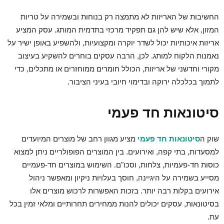
החשיבות של האריזות לא מתמצה רק בנוחות ובשמירה על טריות
המזון, אלא שיש להן גם תפקיד מרכזי בתדמית המותג. עסק המציע
אריזות איכותיות יכול לשדר יוקרה ומקצועיות, ולהשפיע באופן ישיר על
נאמנות הלקוח למותג. לכן, הרבה עסקים בוחרים להשקיע בעיצוב
מקורי וחדשני של אריזות, הכולל חומרים ממוחזרים או מתכלים, כדי
לתמוך בכלכלה ירוקה ובדימוי חיובי בעיני הציבור.
סיטונאות חד פעמי
שוק ה
סיטונאות חד פעמי
מציע מגוון רחב של מוצרים המיועדים
למסעדות, בתי קפה, ואירועים. בין המוצרים הפופולריים ניתן למצוא
כוסות חד-פעמיות, צלחות, וסכו"ם. השימוש במוצרים חד-פעמיים
מסייע בשמירה על היגיינה, חוסך בעלויות ניקיון ומאפשר ניהול
אירועים בקלות רבה יותר. בזכות האפשרות לרכוש מוצרים אלו
בסיטונאות, עסקים יכולים להנות ממחירים תחרותיים ומלאי זמין בכל
עת.