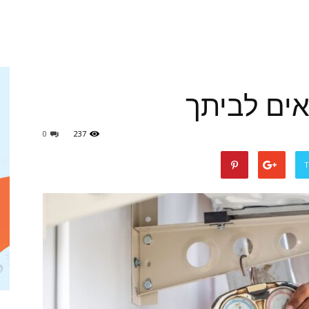
ים לביתך
0
237
T