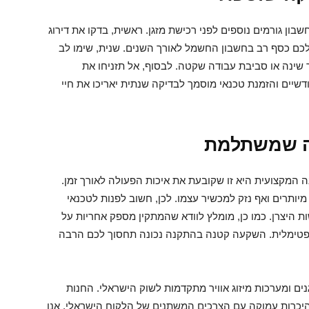
 גורמים נוספים לפני רכישת מזגן. ראשית, בדקו את דירוג
גם – מזגן עם דירוג A או A+ יחסוך לכם כסף רב בחשבון החשמל לאורך השנים. שנית, שימו לב
ינה או סביבת עבודה שקטה. לבסוף, אל תזניחו את
שיים והזמנת טכנאי מוסמך לבדיקה שנתית יאריכו את חיי
ה שמשתלמת
 המקצועית היא זו שקובעת את איכות הפעולה לאורך זמן.
יותרים ואף נזק למכשיר עצמו. לכן, חשוב לפנות לטכנאי
היצרן. כמו כן, מומלץ לוודא שהמתקין מספק אחריות על
אופטימלית. השקעה קטנה בהתקנה נכונה תחסוך לכם הרבה
נים ומערכות מיזוג אוויר מתקדמות לשוק הישראלי. החנות
והיכרות עמוקה עם הצרכים המשתנים של הלקוח הישראלי. אנו