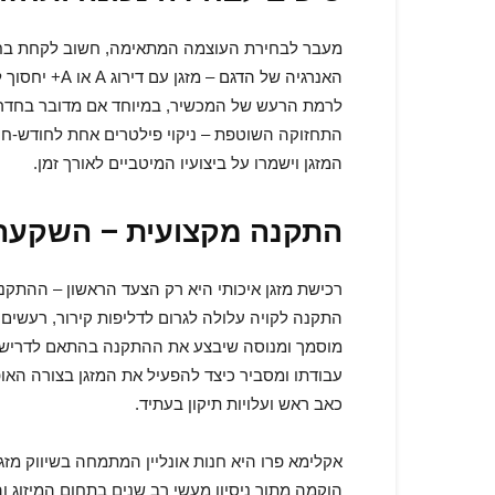
מעבר לבחירת העוצמה המתאימה, חשוב לקחת בחשבון
האנרגיה של הד
לרמת הרעש של המכשיר, במיוחד אם מדובר בחדר ש
התחזוקה השוטפת – ניקוי פילטרים אחת לחודש-חוד
המזגן וישמרו על ביצועיו המיטביים לאורך זמן.
התקנה מקצועית – השקע
רכישת מזגן איכותי היא רק הצעד הראשון – ההתקנה
התקנה לקויה עלולה לגרום לדליפות קירור, רעשים מ
מוסמך ומנוסה שיבצע את ההתקנה בהתאם לדרישות 
עבודתו ומסביר כיצד להפעיל את המזגן בצורה ה
כאב ראש ועלויות תיקון בעתיד.
אקלימא פרו היא חנות אונליין המתמחה בשיווק מזג
הוקמה מתוך ניסיון מעשי רב שנים בתחום המיזוג 