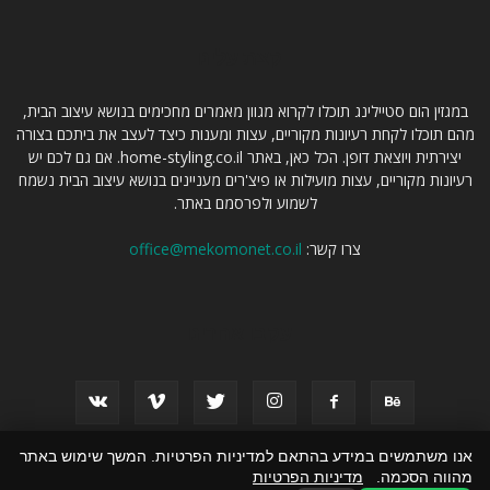
קצת עלינו
במגזין הום סטיילינג תוכלו לקרוא מגוון מאמרים מחכימים בנושא עיצוב הבית,
מהם תוכלו לקחת רעיונות מקוריים, עצות ומענות כיצד לעצב את ביתכם בצורה
יצירתית ויוצאת דופן. הכל כאן, באתר home-styling.co.il. אם גם לכם יש
רעיונות מקוריים, עצות מועילות או פיצ'רים מעניינים בנושא עיצוב הבית נשמח
לשמוע ולפרסמם באתר.
צרו קשר:
office@mekomonet.co.il
עקבו אחרינו
אנו משתמשים במידע בהתאם למדיניות הפרטיות. המשך שימוש באתר
מהווה הסכמה.
מדיניות הפרטיות
פרסום תוכן שיווקי
מחפשים כותבים
פרסמו אצלנו
הצהרת נגישות