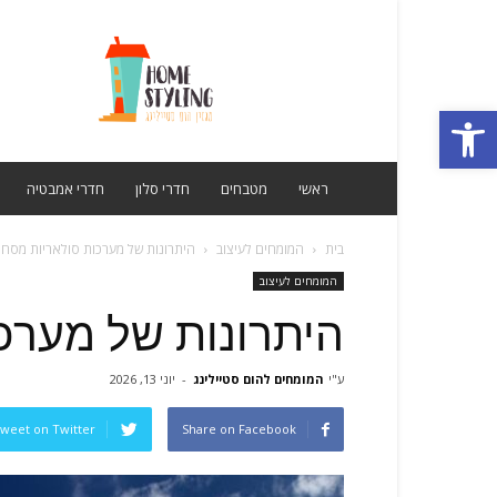
מגזין
הום
סטיילינג
פתח סרגל נגישות
ראשי
מטבחים
חדרי סלון
חדרי אמבטיה
בית
המומחים לעיצוב
היתרונות של מערכות סולאריות מסחר
המומחים לעיצוב
היתרונות של מערכ
ע"י
המומחים להום סטיילינג
-
יוני 13, 2026
weet on Twitter
Share on Facebook