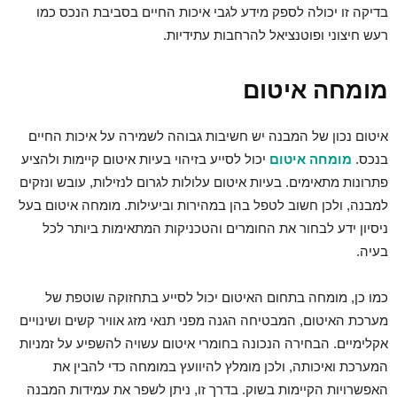
בדיקה זו יכולה לספק מידע לגבי איכות החיים בסביבת הנכס כמו
רעש חיצוני ופוטנציאל להרחבות עתידיות.
מומחה איטום
איטום נכון של המבנה יש חשיבות גבוהה לשמירה על איכות החיים
בנכס.
מומחה איטום
יכול לסייע בזיהוי בעיות איטום קיימות ולהציע
פתרונות מתאימים. בעיות איטום עלולות לגרום לנזילות, עובש ונזקים
למבנה, ולכן חשוב לטפל בהן במהירות וביעילות. מומחה איטום בעל
ניסיון ידע לבחור את החומרים והטכניקות המתאימות ביותר לכל
בעיה.
כמו כן, מומחה בתחום האיטום יכול לסייע בתחזוקה שוטפת של
מערכת האיטום, המבטיחה הגנה מפני תנאי מזג אוויר קשים ושינויים
אקלימיים. הבחירה הנכונה בחומרי איטום עשויה להשפיע על זמניות
המערכת ואיכותה, ולכן מומלץ להיוועץ במומחה כדי להבין את
האפשרויות הקיימות בשוק. בדרך זו, ניתן לשפר את עמידות המבנה