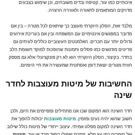
איכותיים כמו עור, קטיפה ובדים משובחים, וכן שימוש בצבעים
מדויקים המותאמים לתאורה ולאווירה הרצויה.
מלבד זאת, הסלון היוקרתי מעוצב כך שיתאים לכל מטרה – בין אם
מדובר במפגשים אינטימיים עם המשפחה ובין אם בעריכת אירועים
גדולים יותר עם חברים. האלמנטים העיצוביים כוללים לעיתים גם
פריטים מודגשים כמו פסלים ותמונות שהופכות למוקד תשומת הלב
בחדר. בקיצור, הסלון היוקרתי הוא לא רק פונקציונלי אלא גם מספק
חווית מגורים יוצאת דופן ואסתטית שמעשירה את חיי היומיום.
החשיבות של מיטות מעוצבות לחדר
שינה
חדר השינה הוא המקום שבו אנו מתחילים ומסיימים את היום, ולכן
חשוב שהוא יהיה נעים ומזמין.
מיטות מעוצבות
יכולות להפוך את
חדר השינה למקום מפלט אמיתי. עיצוב ייחודי של מיטות כולל שילוב
של חומרים כמו עץ מלא, מתכת ואפילו ריפוד מבד או עור.
מיטות