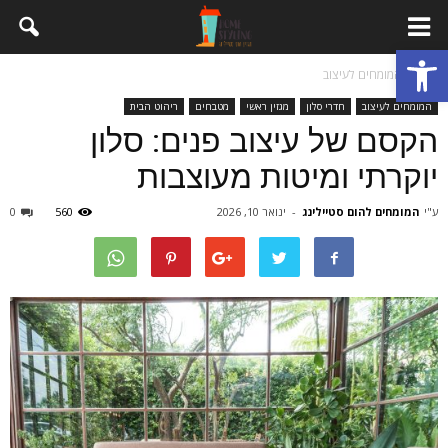
פתח סרגל נגישות
בית
המומחים לעיצוב
המומחים לעיצוב
חדרי סלון
מגזין ראשי
מטבחים
ריהוט הבית
הקסם של עיצוב פנים: סלון
יוקרתי ומיטות מעוצבות
ע"י
המומחים להום סטיילינג
-
ינואר 10, 2026
560
0