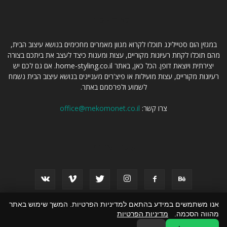
קצת עלינו
במגזין הום סטיילינג תוכלו לקרוא מגוון מאמרים מחכימים בנושא עיצוב הבית,
מהם תוכלו לקחת רעיונות מקוריים, עצות ומענות כיצד לעצב את ביתכם בצורה
יצירתית ויוצאת דופן. הכל כאן, באתר home-styling.co.il. אם גם לכם יש
רעיונות מקוריים, עצות מועילות או פיצ'רים מעניינים בנושא עיצוב הבית נשמח
לשמוע ולפרסמם באתר.
צרו קשר:
office@mekomonet.co.il
עקבו אחרינו
אנו משתמשים במידע בהתאם למדיניות הפרטיות. המשך שימוש באתר
מהווה הסכמה.
מדיניות הפרטיות
פרסום תוכן שיווקי
מחפשים כותבים
פרסמו אצלנו
הצהרת נגישות