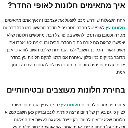
איך מתאימים חלונות לאופי החדר?
אחת השאלות שיידרש מכם לשאול את עצמכם זה איך אתם מתאימים
חלונות עץ
לאופי של החדר הספציפי? הדבר הראשון כמו בכל דבר זה
מטרה וכמובן מה תרצו להשיג בסופו של דבר. מחפשים חלונות שלא
יאפשרו לראות מה קורה בתוך החדר/ הבית ובו זמנית לא יאבדו את
משב האוויר הכל כך חשוב? לצד הבחירות שלכם חשוב לוודא כי אכן
מדובר במיקום כמו סלון שאחרת אם תרצו למקם חלונות עץ בחדר
ילדים זה פחות יהיה טוב נוכח חוסר היכולת להסתדר עם זה בזמן
אמת.
בחירת חלונות מעוצבים ובטיחותיים
אחד הפרמטרים לבחירת
חלונות עץ
זה גם עניין הבטיחות, מיותר
לציין כי גם בעידן של היום פרצה קוראת לגנב ובדיוק כאן חשוב למצוא
חלונות שלא יודעים להיות "רק יפים" אלא גם לעשות את המלאה
ולשמור על בטחון הבית. אז מי אמר שאי אפשר לבחור חלונות עץ