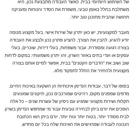
של השימוש היומיומי בבית. כאשר העבודה מתבצעת נכון, היא
משתלבת בחלל באופן טבעי, משפרת את הסדר והנוחות ומעניקה
תחושה שהבית מתוכנן טוב יותר.
מעבר למקצועיות, יש כאן יתרון של שירות אישי. בעל מקצוע מנוסה
יודע להגיע, להבין את הצורך, להציע פתרון נכון ולבצע את העבודה
בצורה רגועה ומסודרת. עבור משפחות, בעלי דירות, שוכרים, בעלי
עסקים או ועדי בתים באזור השרון, זהו יתרון משמעותי: במקום לדחות
שוב ושוב את “הדברים הקטנים” בבית, אפשר לסיים אותם בצורה
מקצועית ולהחזיר את החלל לתפקוד מלא.
בסופו של דבר, עבודות הנדימן איכותיות הן השקעה באיכות החיים.
מדפים שמפנים מקום, רהיטים שמורכבים נכון, תיקונים שמונעים
תקלות ושירות מקצועי שמגיע עם ניסיון של עשרות שנים – כל אלה
הופכים את יורם ביתן לבחירה טבעית עבור מי שמחפש הנדימן בשרון.
לבית מסודר יותר, בטוח יותר ונוח יותר, יורם ביתן הוא הכתובת
הנכונה לעבודה שמרגישים את האיכות שלה בכל יום מחדש.