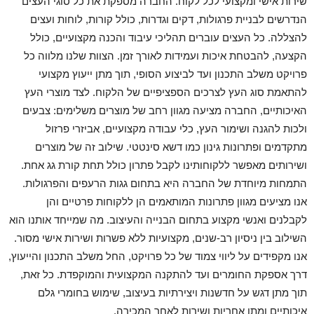
שירות אישי ומקצועי לכל לקוח. החברה מספקת את כל סוגי העצים
הנדרשים לבניית פרגולות, דקים וגדרות, כולל קורות, לוחות ועצים
להצללה. כל העצים עוברים תהליכי עיבוד והכנה מקצועיים, כולל
הקצעה, להבטחת איכות ועמידות לאורך זמן. הצוות שלנו מלווה כל
פרויקט משלב התכנון ועד לביצוע הסופי, תוך מתן ייעוץ מקצועי
להתאמת סוג העץ לצרכים הספציפיים של הלקוח. לצד מוצרי העץ
האיכותיים, החברה מציעה מגוון רחב של מוצרים משלימים: צבעים
ולכות להגנה ושימור העץ, כלי עבודה מקצועיים, אביזרי פרזול
מתקדמים ופתרונות גינון כמו דשא סינטטי. שילוב זה של מוצרים
ושירותים מאפשר ללקוחותינו לקבל פתרון כולל תחת קורת גג אחת.
התמחות מיוחדת של החברה היא בתחום גגות הרעפים והפרגולות.
אנו מציעים מגוון פתרונות המותאמים הן ללקוחות פרטיים והן
לקבלנים ואנשי מקצוע בתחום הבנייה והעיצוב. מה שמייחד אותנו הוא
השילוב בין ניסיון רב-שנים, מקצועיות ללא פשרות ושירות אישי מסור.
אנו מקפידים על ליווי צמוד של כל פרויקט, החל משלב התכנון והייעוץ,
דרך אספקת החומרים ועד להתקנה המקצועית והמוקפדת. כל זאת,
תוך מתן דגש על חדשנות ויצירתיות בעיצוב, שימוש בחומרי גלם
איכותיים ומתן אחריות ושירות לאחר המכירה.