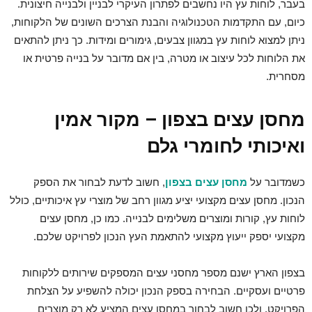
בעבר, לוחות עץ היו נחשבים לפתרון העיקרי לבניין ולבנייה חיצונית.
כיום, עם התקדמות הטכנולוגיה והבנת הצרכים השונים של הלקוחות,
ניתן למצוא לוחות עץ במגוון צבעים, גימורים ומידות. כך ניתן להתאים
את הלוחות לכל עיצוב או מטרה, בין אם מדובר על בנייה פרטית או
מסחרית.
מחסן עצים בצפון – מקור אמין
ואיכותי לחומרי גלם
כשמדובר על
מחסן עצים בצפון
, חשוב לדעת לבחור את הספק
הנכון. מחסן עצים מקצועי יציע מגוון רחב של מוצרי עץ איכותיים, כולל
לוחות עץ, קורות ומוצרים משלימים לבנייה. כמו כן, מחסן עצים
מקצועי יספק ייעוץ מקצועי להתאמת העץ הנכון לפרויקט שלכם.
בצפון הארץ ישנם מספר מחסני עצים המספקים שירותים ללקוחות
פרטיים ועסקיים. הבחירה בספק הנכון יכולה להשפיע על הצלחת
הפרויקט, ולכן חשוב לבחור במחסן עצים המציע לא רק מוצרים