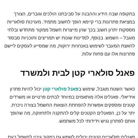
בתקופה שבה הידע וההבנה על סביבתנו הולכים וגוברים, הצורך
במציאת פתרונות ברי קיימא הופך לחשוב מתמיד. מערכות סולאריות
מספקות יתרון חשוב בכך שהן מייצרות חשמל ממקור מתחדש ובלתי
מוגבל – השמש. בנוסף, למדינות שונות יש תמריצים ותוכניות סבסוד
להאצת המעבר לשימוש באנרגיות ירוקות, מה שמסייע לעסקים ליישם
פתרונות אלו עם פחות עלות.
פאנל סולארי קטן לבית ולמשרד
כאשר השטח מוגבל, שימוש ב
פאנל סולארי קטן
יכול להיות פתרון
אידיאלי. פאנלים אלה מותאמים במיוחד לבתים פרטיים או משרדים
קטנים ומספקים אפשרות להפחתת הוצאות החשמל בצורה ניכרת.
יתר על כן, הפאנלים הקטנים קלים להתקנה ולתחזוקה, מה שהופך
אותם לפתרון נגיש וידידותי לכל משתמש.
פאנלים סולאריים קטנים יכולים לשמש גם כמקור גיבוי לחשמל בעת