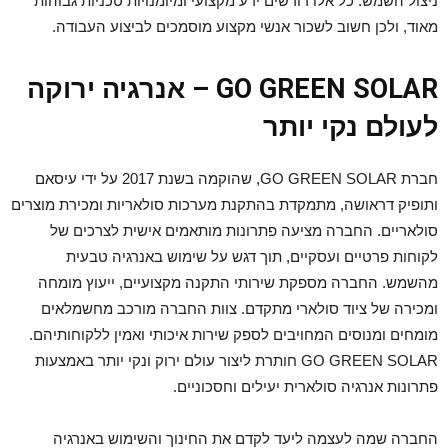
ניצול השמש. כל אלו דורשים ידע מקצועי ומיומנויות טכניות גבוהות
מאוד, ולכן חשוב לשכור אנשי מקצוע מוסמכים לביצוע העבודה.
GO GREEN SOLAR – אנרגיה ירוקה
לעולם נקי יותר
חברת GO GREEN SOLAR, שהוקמה בשנת 2017 על ידי עיסאם
ותופיק דראושה, מתמקדת בהתקנת מערכות סולאריות ומכירת מוצרים
סולאריים. החברה מציעה פתרונות מותאמים אישית לצרכים של
לקוחות פרטיים ועסקיים, תוך דגש על שימוש באנרגיה טבעית
מהשמש. החברה מספקת שירותי התקנה מקצועיים, ייעוץ מומחה
ומכירה של ציוד סולארי מתקדם. צוות החברה מורכב מחשמלאים
מומחים ומנוסים המחויבים לספק שירות איכותי ואמין ללקוחותיהם.
GO GREEN SOLAR חותרת ליצור עולם ירוק ונקי יותר באמצעות
פתרונות אנרגיה סולארית יעילים וחסכוניים.
החברה שמה לעצמה ליעד לקדם את החינוך והשימוש באנרגיה