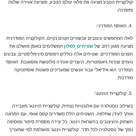
קולקציית הטבע מציגה את פלאי עולם הטבע, ומציעה אווירה שלווה
ומזמינה.
האוסף המודרני:
לאלו המחפשים עיצובים עכשוויים וקווים נקיים, הקולקציה המודרנית
מציעה מגוון רחב של
שטיחים לסלון
המשלימים באופן מושלם את
הפנים המודרניים. שטיחים אלה כוללים דפוסים מינימליסטיים, צבעים
נועזים וצורות גיאומטריות, היוצרים אווירה מלוטשת ומסוגננת. האוסף
המודרני הוא אידיאלי עבור אנשים שמעריכים פשטות ואסתטיקה
מודרנית.
קולקציית הוינטג':
בשילוב נוסטלגיה עם אלגנטיות נצחית, קולקציית הוינטג' מעבירה
אותך לעידן שחלפה. השטיחים הללו משדרים קסם ואופי, עם המראה
השחוק והעיצובים בהשראת וינטג'. כל יצירה מספרת סיפור ומוסיפה
נופך של נוסטלגיה לכל חדר. קולקציית וינטג' מושלמת למי שמעריך