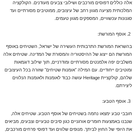
אלה כוללים דפוסים מורכבים ושילובי צבעים מעודנים. הקולקציה
המלכותית מציעה מגוון רחב של עיצובים, ממוטיבים מסורתיים ועד
סגנונות עכשוויים, המספקים מגוון טעמים.
אוסף המורשת:
בהשראת המורשת התרבותית העשירה של ישראל, השטיחים באוסף
המורשת הם ייצוג של ההיסטוריה והמסורת של המדינה. שטיחים אלה
משלבים יפה אלמנטים מסורתיים ומודרניים, תוך שילוב דוגמאות
ומוטיבים ייחודיים. עם המילה "אומנות שטיחים" שזורה בכל העיצובים
שלהם, קולקציית Heritage עושה כבוד לאומנות ולאומנות הנלווים
ליצירתם.
אוסף הטבע:
חובבי טבע ימצאו נחמה בשטיחים של אוסף הטבע. שטיחים אלה,
שנבנו באמצעות חומרים אורגניים כגון סיבים טבעיים וצבעים, מביאים
את היופי של החוץ לביתך. מנופים שלווים ועד דפוסי פרחים מורכבים,