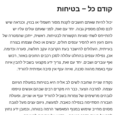
קודם כל – בטיחות
יכול להיות שאתם חושבים לקנות מסור חשמלי או בנזין, וכנראה שיש
לכם סולם מספיק גבוה. יחד עם זאת, לפני שאתם עולים עליו יש
להתייחס לשתי סוגיות הקשורות לבטיחות. ראשית, ייתכן שהמטרה של
גיזום העץ היא להסיר ענפים חולים, יבשים או כאלו שצמחו בצורה
בעייתית, העלולים להישבר בעת הקרובה עקב חולשה, סערה וכדומה.
אכן, נפילת ענפים בהחלט עלולה לסכן רכבים החונים באזור, רכוש
ואף עוברים ושבים. יחד עם זאת, צריך ידע מקצועי בשביל להבין איזה
ענף באמת מהווה סכנה, ואיזה ענף אין סיבה אמיתית להוריד.
נקודה שנייה שחובה לשים לב אליה היא בטיחות בפעולת הגיזום
עצמה. למרבה הצער, כבר היו מקרים רבים שבהם אנשים טיפסו
לגבהים מרשימים של צמרות בשביל להוריד ענף או שניים, ופעולת
הגבורה הסתיימה בנפילה כואבת. למעשה, גיזום עצים מעל לגובה
מסוים מחייב שימוש במנוף המאפשר הרמה בטוחה, וכמובן ידע נחוץ