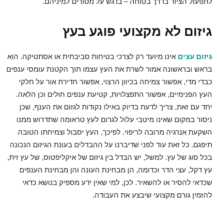
לתפעול הציוד בדרך בטוחה – בדגש על מסורים למיניהם.
גיזום לא מקצועי פוגע בעץ
גיזום עצים
אינו מיועד רק לצרכי בטיחות סביבתית או אסתטיקה. הוא
בראש ובראשונה אמור לשרת את העץ עצמו תוך הקטנת עומסי ענפים
כבדי מדי, אפשור צמיחה בכיוון הרצוי, אפשור חדירת אור על חלקי
העץ הפנימיים, אפשור התפצלויות, קטיעת ענפים חולים וכן הלאה.
יחד עם זאת, צריך לדעת בדיוק באילו נקודות לגזום את הענף, שכן
ניסור במקום שאינו מיטבי עלול לגרום לעץ טראומה שתדרוש ממנו
השקעת אנרגיה מרובה לריפוי. לפיכך, העץ יסבול וצמיחתו הטובה
תיפגם. כל זאת עוד לפני שדיברנו על ההבדלים בעונת הגיזום הנכונה
בכל סוג של עץ. למשל, יש הבדל בין גיזום של איקליפטוס, של עץ זית,
עץ דקל, עצי הדר וכדומה, הן מבחינת העונה והן מבחינת הענפים
שכדאי להסיר או להשאיר. לכן, למי שאין ידע מספיק בנושא כדאי
להזמין גורם מקצועי שיבצע את העבודה.