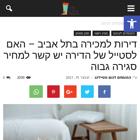
פתח סרגל נגישות
בית
המומחים לעיצוב
המומחים לעיצוב
מגזין ראשי
תוכן ממומן
דירות למכירה בתל אביב – האם
לסטייל של הדירה יש קשר למחיר
סגירה גבוה
ע"י
המומחים להום סטיילינג
-
דצמבר 19, 2021
2030
0