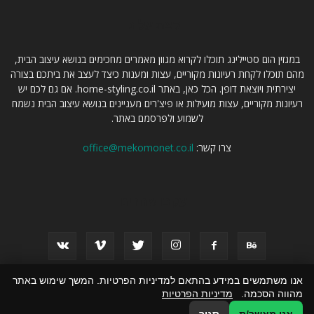
קצת עלינו
במגזין הום סטיילינג תוכלו לקרוא מגוון מאמרים מחכימים בנושא עיצוב הבית,
מהם תוכלו לקחת רעיונות מקוריים, עצות ומענות כיצד לעצב את ביתכם בצורה
יצירתית ויוצאת דופן. הכל כאן, באתר home-styling.co.il. אם גם לכם יש
רעיונות מקוריים, עצות מועילות או פיצ'רים מעניינים בנושא עיצוב הבית נשמח
לשמוע ולפרסמם באתר.
צרו קשר:
office@mekomonet.co.il
עקבו אחרינו
אנו משתמשים במידע בהתאם למדיניות הפרטיות. המשך שימוש באתר
מהווה הסכמה.
מדיניות הפרטיות
פרסום תוכן שיווקי
מחפשים כותבים
פרסמו אצלנו
הצהרת נגישות