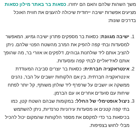
משך השהות שלהם והאם הם יחזרו.
כסאות בר באתר מילון כסאות
מציעים אפשרות ישיבה ייחודית שיכולה להעצים את חווית האוכל
בדרכים שונות:
ישיבה מגוונת:
כסאות בר מספקים פתרון ישיבה גמיש, המאפשר
למסעדות ובתי קפה להפיק את המרב מהשטח הפנוי שלהם. ניתן
להציב אותם ליד שולחנות גבוהים, דלפקים או אזורי בר, מה שהופך
אותם לאידיאליים לבתי קפה ומסעדות.
אינטראקציה חברתית:
כסאות בר יוצרים סביבה המעודדת
אינטראקציה חברתית. בין אם הלקוחות יושבים על הבר, נהנים
ממשקה או יושבים על שרפרף ליד שולחן משותף, קל יותר לפתח
שיחות עם סועדים אחרים או עם הברמן.
ניצול אופטימלי של החלל:
במקומות שבהם השטח קטן, כמו
בתי קפה קטנים או מסעדות עירוניות טרנדיות, ניתן להשתמש
בכיסאות בר כדי למקסם את מספר הלקוחות שהמקום יכול להכיל
מבלי לחוש בצפיפות.