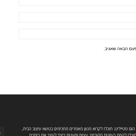
פעם הבאה שאגיב.
עלינו
עק
 הום סטיילינג תוכלו לקרוא מגוון מאמרים מחכימים בנושא עיצוב הבית,
כלו לקחת רעיונות מקוריים, עצות ומענות כיצד לעצב את ביתכם