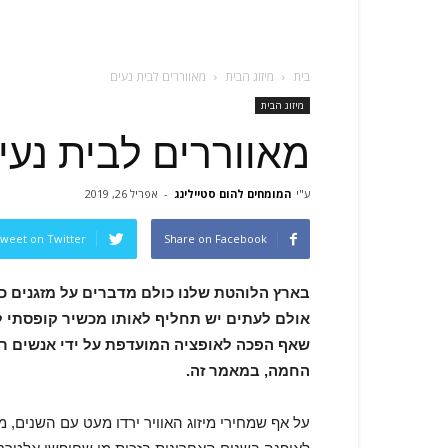
בית
מיזוג הבית
מאווררים לבית נעים
מיזוג הבית
מאווררים לבית נעי
ע"י
המומחים להום סטיילינג
-
אפריל 26, 2019
weet on Twitter
Share on Facebook
בארץ הלוהטת שלנו כולם מדברים על מזגנים כא
אולם לעתים יש תחליף לאותו מכשיר קופסתי לב
שאף הפכה לאופציה המועדפת על ידי אנשים רב
החמה, במאמר זה.
על אף שמחירי מיזוג האוויר ירדו מעט עם השנים, מא