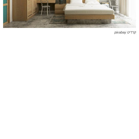
קרדיט pixabay