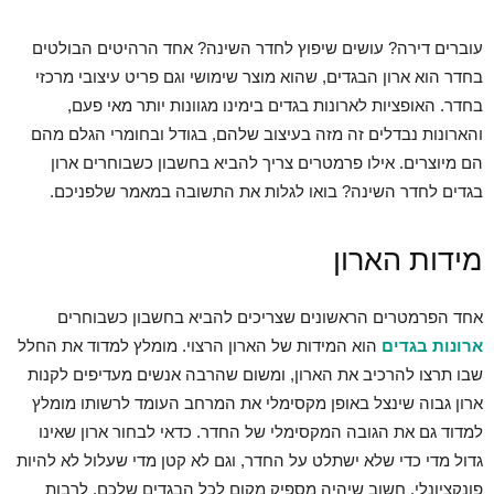
עוברים דירה? עושים שיפוץ לחדר השינה? אחד הרהיטים הבולטים
בחדר הוא ארון הבגדים, שהוא מוצר שימושי וגם פריט עיצובי מרכזי
בחדר. האופציות לארונות בגדים בימינו מגוונות יותר מאי פעם,
והארונות נבדלים זה מזה בעיצוב שלהם, בגודל ובחומרי הגלם מהם
הם מיוצרים. אילו פרמטרים צריך להביא בחשבון כשבוחרים ארון
בגדים לחדר השינה? בואו לגלות את התשובה במאמר שלפניכם.
מידות הארון
אחד הפרמטרים הראשונים שצריכים להביא בחשבון כשבוחרים
ארונות בגדים
הוא המידות של הארון הרצוי. מומלץ למדוד את החלל
שבו תרצו להרכיב את הארון, ומשום שהרבה אנשים מעדיפים לקנות
ארון גבוה שינצל באופן מקסימלי את המרחב העומד לרשותו מומלץ
למדוד גם את הגובה המקסימלי של החדר. כדאי לבחור ארון שאינו
גדול מדי כדי שלא ישתלט על החדר, וגם לא קטן מדי שעלול לא להיות
פונקציונלי. חשוב שיהיה מספיק מקום לכל הבגדים שלכם, לרבות