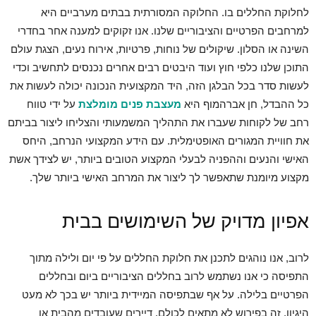
לחלוקת החללים בו. החלוקה המסורתית בבתים מערביים היא
למרחבים הפרטיים והציבוריים שלנו. אנו זקוקים למענה אחר בחדרי
השינה או הסלון. שיקולים של נוחות, פרטיות, אירוח נעים, הצגת עולם
התוכן שלנו כלפי חוץ ועוד היבטים רבים אחרים נכנסים לתחשיב וכדי
לעשות סדר בכל הבלגן הזה, היד המקצועית הנכונה יכולה לעשות את
כל ההבדל, חן אברהמוף היא
מעצבת פנים מומלצת
על ידי טווח
רחב של לקוחות שעברו את התהליך המשמעותי והצליחו ליצור בביתם
את חוויית המגורים האופטימלית. עם הידע המקצועי הנרחב, היחס
האישי והנעים וההפניה לבעלי המקצוע הטובים ביותר, יש לצידך אשת
מקצוע מיומנת שתאפשר לך ליצור את המרחב האישי ביותר שלך.
אפיון מדויק של השימושים בבית
לרוב, אנו נוהגים לתכנן את חלוקת החללים על פי יום ולילה מתוך
התפיסה כי אנו נשתמש לרוב בחללים הציבוריים ביום ובחללים
הפרטיים בלילה. על אף שבתפיסה המיידית ביותר יש בכך לא מעט
היגיון, זה בפירוש לא מתאים לכולם. דיירים שעובדים מהבית או