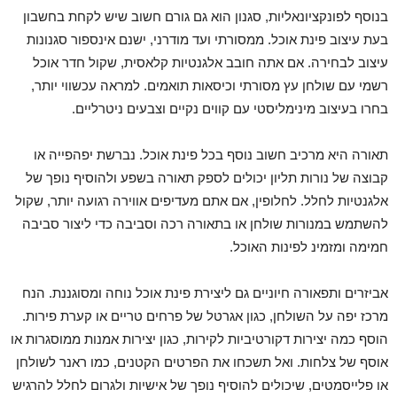
בנוסף לפונקציונאליות, סגנון הוא גם גורם חשוב שיש לקחת בחשבון
בעת עיצוב פינת אוכל. ממסורתי ועד מודרני, ישנם אינספור סגנונות
עיצוב לבחירה. אם אתה חובב אלגנטיות קלאסית, שקול חדר אוכל
רשמי עם שולחן עץ מסורתי וכיסאות תואמים. למראה עכשווי יותר,
בחרו בעיצוב מינימליסטי עם קווים נקיים וצבעים ניטרליים.
תאורה היא מרכיב חשוב נוסף בכל פינת אוכל. נברשת יפהפייה או
קבוצה של נורות תליון יכולים לספק תאורה בשפע ולהוסיף נופך של
אלגנטיות לחלל. לחלופין, אם אתם מעדיפים אווירה רגועה יותר, שקול
להשתמש במנורות שולחן או בתאורה רכה וסביבה כדי ליצור סביבה
חמימה ומזמינ לפינות האוכל.
אביזרים ותפאורה חיוניים גם ליצירת פינת אוכל נוחה ומסוגננת. הנח
מרכז יפה על השולחן, כגון אגרטל של פרחים טריים או קערת פירות.
הוסף כמה יצירות דקורטיביות לקירות, כגון יצירות אמנות ממוסגרות או
אוסף של צלחות. ואל תשכחו את הפרטים הקטנים, כמו ראנר לשולחן
או פלייסמטים, שיכולים להוסיף נופך של אישיות ולגרום לחלל להרגיש