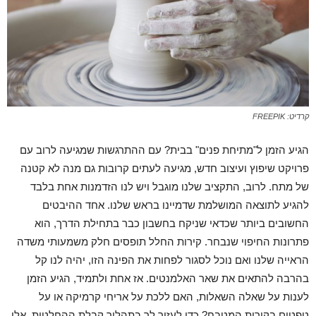
קרדיט: FREEPIK
הגיע הזמן ל"מתיחת פנים" בבית? עם ההתרגשות שמגיעה לרוב עם
פרויקט שיפוץ ועיצוב חדש, מגיעה לעתים קרובות גם מנה לא קטנה
של מתח. לרוב, התקציב שלנו מוגבל ויש לנו הזדמנות אחת בלבד
להגיע לתוצאה המושלמת שדמיינו בראש שלנו. אחד ההיבטים
החשובים ביותר שכדאי שניקח בחשבון כבר בתחילת הדרך, הוא
פתרונות החיפוי שנבחר. קירות החלל תופסים חלק משמעותי משדה
הראייה שלנו ואם נוכל לסגור לפחות את הפינה הזו, יהיה לנו קל
בהרבה להתאים את שאר האלמנטים. אז אחת ולתמיד, הגיע הזמן
לענות על שאלה השאלות, האם ללכת על אריחי קרמיקה או על
טפטים בקירות המטבח? כדי לעזור לך בתהליך קבלת ההחלטות, אלו