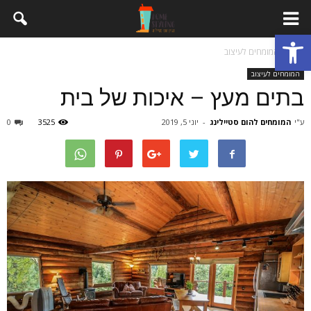
פתח סרגל נגישות
בית
המומחים לעיצוב
המומחים לעיצוב
בתים מעץ – איכות של בית
ע"י
המומחים להום סטיילינג
-
יוני 5, 2019
3525
0