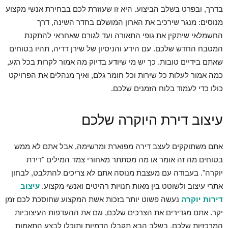
בדרך, ובפרט בשלב הביצוע. היא זו שעוזרת לכם בבחירת אנשי מקצוע
מנוסים: מנגר שירכיב את הארון המושלם בחדר השינה, דרך
החשמלאי שיתקין את גופי התאורה ועד לגורם שאחראי להתקנת
המטבח החדש שלכם. עם הידע והניסיון של שירן דדיה, תהיו בטוחים
שאתם בידיים טובות. כך יש מי שיודע בדיוק מה אמור לקרות בכל רגע,
כמה אמור לעלות כל שירות וכל חומר גלם, ואיך מנהלים את הפרויקט
כולו כדי לעמוד בלוח הזמנים שלכם.
עיצוב דירת היוקרה שלכם
אתם משתוקקים לעצב דירה מפוארת ומרשימה, אבל אתם לא ממש
בטוחים מה זה אומר או מה מסתתר מאחורי צמד המילים "דירת
יוקרה". בעבודה עם מעצבת מנוסה אתם לא צריכים להתלבט, לבחון
אתרי עיצוב ולשוטט בין מאות חנויות רהיטים ואנשי מקצוע.
עיצוב
דירות יוקרה
נעשה פשוט יותר בזכות אשת המקצוע שחוסכת לכם זמן
יקר. אתם מגדירים את הצרכים שלכם, וגם את ההעדפות העיצוביות
המרכזיות שלכם. בשלב הבא תקבלו הדמיות ותוכלו לבצע התאמות