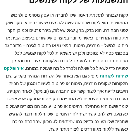
המשמעות של לקוח שמשלם
לקוח שבוחר לתת את האמון שלו לחברה או עסק מסוימים ולרכוש
מהמוצרים הוא לקוח שכנראה עשה לא מעט שיעורי בית או סקר שוק
לפני הבחירה. הוא בדק, בחן, שאל שאלות, בירר פרטים וכמובן חקר
את טווח המחירים. כאשר מדובר במוצרים שקשורים בעיצוב הבית או
ריהוט, למשל – מזרנים, מיטות, חפצי נוי או רהיטים לגינה – מדובר גם
בסכומי כסף לא נמוכים ולכן יש משמעות לכל לקוח שמגיע. לכל
הפחות החברה חייבת להעמיד לטובת הלקוחות מערך נוח ומזמין
לפנייה כדי לשאול כל שאלה ולברר כל מה שעולה במוחם.
אירופלקס
שירות לקוחות
מופיע גם הוא באתר של השירות המהיר בקליק, שכן
הלקוחות שקונים מזרנים, מיטות או פריטים לעיצוב וסגנון של הבית
חייבים לדעת איך ליצור קשר עם החברה גם (ובעיקר) לאחר הקנייה.
מערכת היחסים העסקית לא מסתיימת בקנייה ובאספקה אלא אפשר
לומר ששם היא מתחילה. רהיטים או פריטי עיצוב הם מוצרים שעולים
לא מעט ויש להם קשר ישיר לחיי היומיום, שכן הלקוח רוצה להרגיש
שהבית שלו מעוצב בדיוק כמו שמתאים לו. מכאן שהחברה צריכה
לאפשר ללקוח מגוון דרכים ליצור איתה קשר.