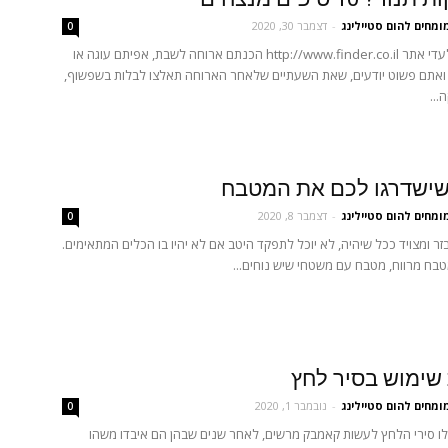
ומחים להום סטיילינג
-
דצמבר 30, 2020
0
מאת עומר גלעדי אתר http://www.finder.co.il הכנתם ארוחה לשבת, אפיתם עוגה או
 ואתם פשוט יודעים, שאת השעתיים שלאחר הארוחה תאלצו לבלות בשפשוף,
...
שישדרגו לכם את המטבח
ומחים להום סטיילינג
-
דצמבר 8, 2020
0
ר ומצויד ככל שיהיה, לא יוכל לתפקד היטב אם לא יהיו בו הכלים המתאימים.
בח מרווח, מטבח עם משטחי שיש נוחים...
שימוש בסיר לחץ
ומחים להום סטיילינג
-
נובמבר 1, 2020
0
ו סירי הלחץ לעשות קאמבק מרשים, לאחר שנים שבהן הם איבדו משהו