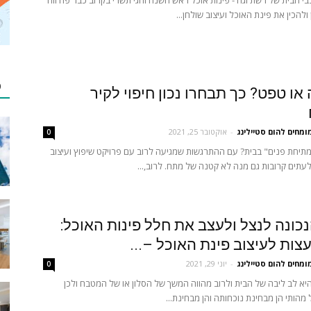
י הבית של רשת זגה - פינות אוכל ראש השנה וחגי תשרי בקרוב כבר פה וזה
ולהכין את פינת האוכל ועיצוב שולחן...
כ
או טפט? כך תבחרו נכון חיפוי לקיר
ומחים להום סטיילינג
-
אוקטובר 25, 2021
0
מתיחת פנים" בבית? עם ההתרגשות שמגיעה לרוב עם פרויקט שיפוץ ועיצוב
עתים קרובות גם מנה לא קטנה של מתח. לרוב,...
כונה לנצל ולעצב את חלל פינות האוכל:
עצות לעיצוב פינת האוכל –...
ומחים להום סטיילינג
-
יוני 29, 2021
0
יא לב ליבה של הבית ולרוב מהווה המשך של הסלון או של המטבח ולכן
הותי הן מבחינת נוכחותה והן מבחינת...