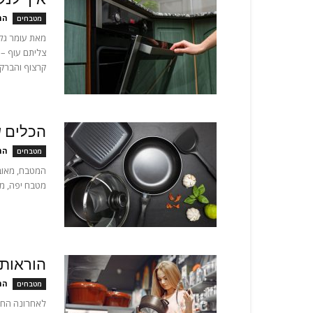
המ
מטבחים
צליתם עוף –
קרצוף והברקה
הכלים 
המ
מטבחים
המטבח, מאובז
מטבח יפה, מט
הוראות 
המ
מטבחים
לאחרונה החל